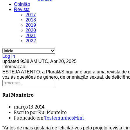
Opinião
Revista
2017
2018
2019
2020
2021
2022
Log in
updated 9:38 AM UTC, Apr 20, 2025
Informação:
ESTEJA ATENTO
: a Plural&Singular é agora uma revista de 
voz às questões de género, de orientação sexual, de deficiência
Rui Monteiro
março 13, 2014
Escrito por Rui Monteiro
Publicado em
TestemunhosMini
“Antes de mais gostaria de felicitar-vos pelo projeto revista