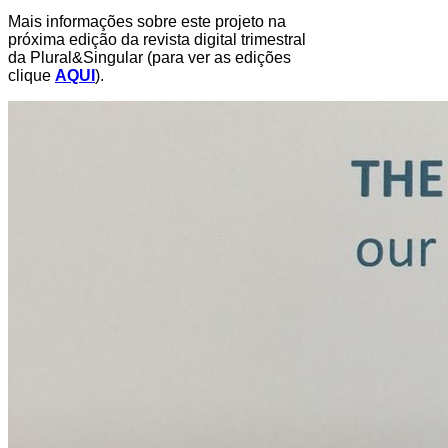
Mais informações sobre este projeto na
próxima edição da revista digital trimestral
da Plural&Singular (para ver as edições
clique
AQUI
).