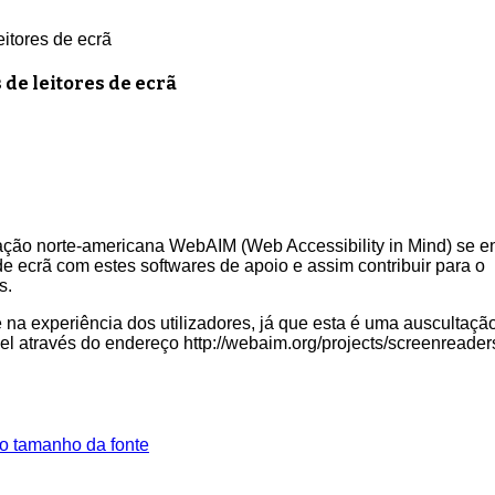
eitores de ecrã
 de leitores de ecrã
zação norte-americana WebAIM (Web Accessibility in Mind) se e
 de ecrã com estes softwares de apoio e assim contribuir para o
s.
 na experiência dos utilizadores, já que esta é uma auscultaçã
l através do endereço http://webaim.org/projects/screenreader
o tamanho da fonte