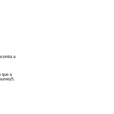
ncontra a
o que a
survey5.