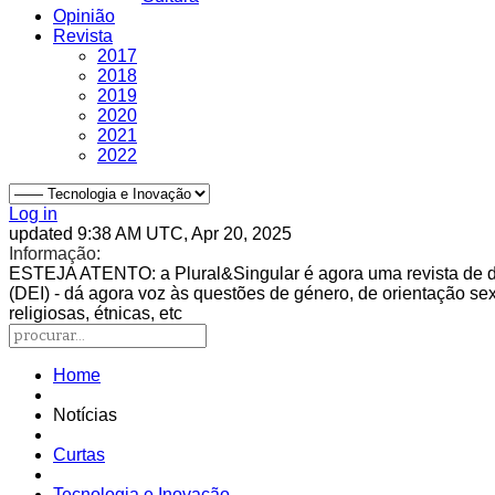
Opinião
Revista
2017
2018
2019
2020
2021
2022
Log in
updated 9:38 AM UTC, Apr 20, 2025
Informação:
ESTEJA ATENTO
: a Plural&Singular é agora uma revista de 
(DEI) - dá agora voz às questões de género, de orientação sexu
religiosas, étnicas, etc
Home
Notícias
Curtas
Tecnologia e Inovação