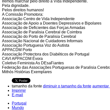
Iremos marchar pelo direito à Vida Independente.
Pela dignidade.
Pelos direitos humanos!
A Comissão Promotora:
Associação Centro de Vida Independente
Associação de Apoio a Doentes Depressivos e Bipolares
Associação de Deficientes das Forças Armadas
Associação de Paralisia Cerebral de Coimbra
Associação do Porto de Paralisia Cerebral
Associação Nacional de Cuidadores Informais
Associação Portuguesa Voz do Autista
APPACDM Porto
Associação Protectora dos Diabéticos de Portugal
CAVI APPACDM Évora
Coletivo Feminista As DEsaFiantes
Federação das Associações Portuguesas de Paralisia Cerebr
Mithós Histórias Exemplares
tamanho da fonte
diminuir o tamanho da fonte
aumentar 
Imprimir
E-mail
Portugal
Mundo