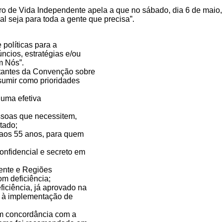
ntro de Vida Independente apela a que no sábado, dia 6 de maio
al seja para toda a gente que precisa”.
políticas para a
ncios, estratégias e/ou
m Nós”.
stantes da Convenção sobre
sumir como prioridades
 uma efetiva
essoas que necessitem,
tado;
 aos 55 anos, para quem
confidencial e secreto em
inente e Regiões
om deficiência;
iciência, já aprovado na
l à implementação de
 em concordância com a