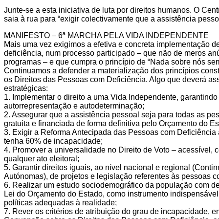
Junte-se a esta iniciativa de luta por direitos humanos. O Ce
saia à rua para “exigir colectivamente que a assistência pesso
MANIFESTO – 6ª MARCHA PELA VIDA INDEPENDENTE
Mais uma vez exigimos a efetiva e concreta implementação de 
deficiência, num processo participado – que não de meros anú
programas – e que cumpra o princípio de “Nada sobre nós se
Continuamos a defender a materialização dos princípios con
os Direitos das Pessoas com Deficiência. Algo que deverá as
estratégicas:
1. Implementar o direito a uma Vida Independente, garantindo
autorrepresentação e autodeterminação;
2. Assegurar que a assistência pessoal seja para todas as p
gratuita e financiada de forma definitiva pelo Orçamento do Es
3. Exigir a Reforma Antecipada das Pessoas com Deficiência
tenha 60% de incapacidade;
4. Promover a universalidade no Direito de Voto – acessível, 
qualquer ato eleitoral;
5. Garantir direitos iguais, ao nível nacional e regional (Cont
Autónomas), de projetos e legislação referentes às pessoas c
6. Realizar um estudo sociodemográfico da população com def
Lei do Orçamento do Estado, como instrumento indispensáve
políticas adequadas à realidade;
7. Rever os critérios de atribuição do grau de incapacidade,