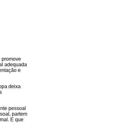
e promove
oal adequada
sentação e
opa deixa
s
ente pessoal
soal, partem
 mal. E que