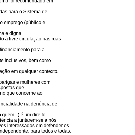
como foi recomendado em
adas para o Sistema de
ao emprego (público e
ma e digna;
to à livre circulação nas ruas
 financiamento para a
te inclusivos, bem como
cação em qualquer contexto.
aparigas e mulheres com
spostas que
 no que concerne ao
dencialidade na denúncia de
quem...) é um direito
iência a juntarem-se a nós.
vos interessados em defender os
ndependente, para todos e todas.