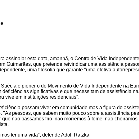
te
ara assinalar esta data, amanhã, o Centro de Vida Independent
em Guimarães, que pretende reivindicar uma assistência pess
ndependente, uma filosofia que garante "uma efetiva autorrepre
da Suécia e pioneiro do Movimento de Vida Independente na Eur
deficiências significativas e que necessitam de assistência na
u vive em instituições residenciais".
eficiência possam viver em comunidade mas a figura do assist
o. "As pessoas, que sabem muito pouco sobre a assistência pes
tir que não passamos frio, não morremos à fome, não cheiramos
ista.
mos ter uma vida", defende Adolf Ratzka.