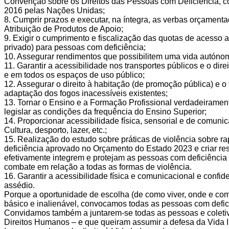
Convenção sobre os Direitos das Pessoas com Deficiência, 
2016 pelas Nações Unidas;
8. Cumprir prazos e executar, na íntegra, as verbas orçament
Atribuição de Produtos de Apoio;
9. Exigir o cumprimento e fiscalização das quotas de acesso 
privado) para pessoas com deficiência;
10. Assegurar rendimentos que possibilitem uma vida autóno
11. Garantir a acessibilidade nos transportes públicos e o direi
e em todos os espaços de uso público;
12. Assegurar o direito à habitação (de promoção pública) e o
adaptação dos fogos inacessíveis existentes;
13. Tornar o Ensino e a Formação Profissional verdadeiramen
legislar as condições da frequência do Ensino Superior;
14. Proporcionar acessibilidade física, sensorial e de comuni
Cultura, desporto, lazer, etc.;
15. Realização do estudo sobre práticas de violência sobre r
deficiência aprovado no Orçamento do Estado 2023 e criar re
efetivamente integrem e protejam as pessoas com deficiência
combate em relação a todas as formas de violência.
16. Garantir a acessibilidade física e comunicacional e confi
assédio.
Porque a oportunidade de escolha (de como viver, onde e com 
básico e inalienável, convocamos todas as pessoas com defic
Convidamos também a juntarem-se todas as pessoas e coleti
Direitos Humanos – e que queiram assumir a defesa da Vida I