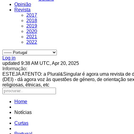
Opinião
Revista
2017
2018
2019
2020
2021
2022
Log in
updated 9:38 AM UTC, Apr 20, 2025
Informação:
ESTEJA ATENTO
: a Plural&Singular é agora uma revista de 
(DEI) - dá agora voz às questões de género, de orientação sexu
religiosas, étnicas, etc
Home
Notícias
Curtas
Portugal