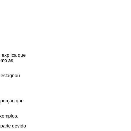
, explica que
como as
a estagnou
oporção que
exemplos.
 parte devido