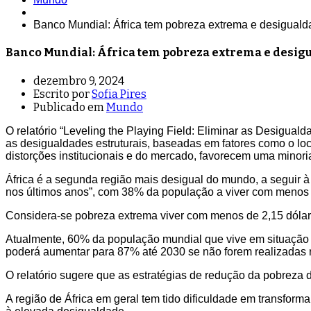
Banco Mundial: África tem pobreza extrema e desiguald
Banco Mundial: África tem pobreza extrema e desig
dezembro 9, 2024
Escrito por
Sofia Pires
Publicado em
Mundo
O relatório “Leveling the Playing Field: Eliminar as Desigual
as desigualdades estruturais, baseadas em fatores como o loc
distorções institucionais e do mercado, favorecem uma minori
África é a segunda região mais desigual do mundo, a seguir 
nos últimos anos”, com 38% da população a viver com menos d
Considera-se pobreza extrema viver com menos de 2,15 dólare
Atualmente, 60% da população mundial que vive em situação 
poderá aumentar para 87% até 2030 se não forem realizadas re
O relatório sugere que as estratégias de redução da pobreza
A região de África em geral tem tido dificuldade em transfo