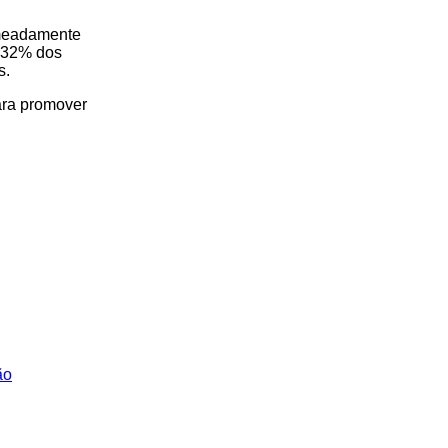
omeadamente
s 32% dos
s.
ara promover
ão