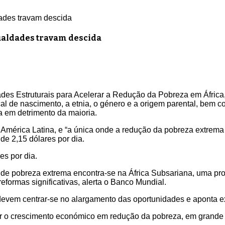
ades travam descida
ualdades travam descida
dades Estruturais para Acelerar a Redução da Pobreza em África
al de nascimento, a etnia, o género e a origem parental, bem 
a em detrimento da maioria.
à América Latina, e “a única onde a redução da pobreza extrem
e 2,15 dólares por dia.
s por dia.
de pobreza extrema encontra-se na África Subsariana, uma pr
formas significativas, alerta o Banco Mundial.
 devem centrar-se no alargamento das oportunidades e aponta 
rmar o crescimento económico em redução da pobreza, em grande