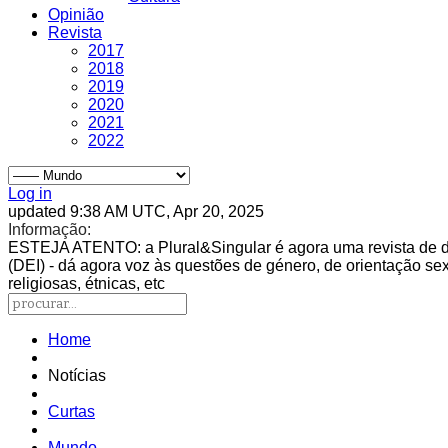
Opinião
Revista
2017
2018
2019
2020
2021
2022
Log in
updated 9:38 AM UTC, Apr 20, 2025
Informação:
ESTEJA ATENTO
: a Plural&Singular é agora uma revista de 
(DEI) - dá agora voz às questões de género, de orientação sexu
religiosas, étnicas, etc
Home
Notícias
Curtas
Mundo