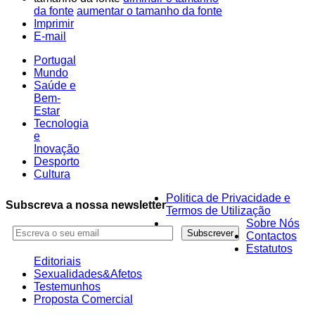
da fonte
aumentar o tamanho da fonte
Imprimir
E-mail
Portugal
Mundo
Saúde e
Bem-
Estar
Tecnologia
e
Inovação
Desporto
Cultura
Politica de Privacidade e
Subscreva a nossa newsletter
Termos de Utilização
Sobre Nós
Contactos
Estatutos
Editoriais
Sexualidades&Afetos
Testemunhos
Proposta Comercial